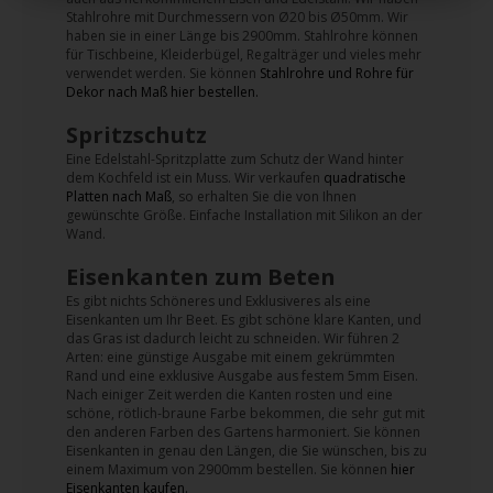
Stahlrohre mit Durchmessern von Ø20 bis Ø50mm. Wir
haben sie in einer Länge bis 2900mm. Stahlrohre können
für Tischbeine, Kleiderbügel, Regalträger und vieles mehr
verwendet werden. Sie können
Stahlrohre und Rohre für
Dekor nach Maß hier bestellen.
Spritzschutz
Eine Edelstahl-Spritzplatte zum Schutz der Wand hinter
dem Kochfeld ist ein Muss. Wir verkaufen
quadratische
Platten nach Maß
, so erhalten Sie die von Ihnen
gewünschte Größe. Einfache Installation mit Silikon an der
Wand.
Eisenkanten zum Beten
Es gibt nichts Schöneres und Exklusiveres als eine
Eisenkanten um Ihr Beet. Es gibt schöne klare Kanten, und
das Gras ist dadurch leicht zu schneiden. Wir führen 2
Arten: eine günstige Ausgabe mit einem gekrümmten
Rand und eine exklusive Ausgabe aus festem 5mm Eisen.
Nach einiger Zeit werden die Kanten rosten und eine
schöne, rötlich-braune Farbe bekommen, die sehr gut mit
den anderen Farben des Gartens harmoniert. Sie können
Eisenkanten in genau den Längen, die Sie wünschen, bis zu
einem Maximum von 2900mm bestellen. Sie können
hier
Eisenkanten kaufen.