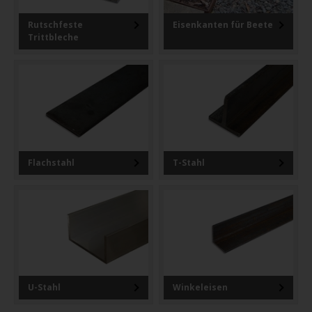
Rutschfeste
Eisenkanten für Beete
Trittbleche
Flachstahl
T-Stahl
U-Stahl
Winkeleisen