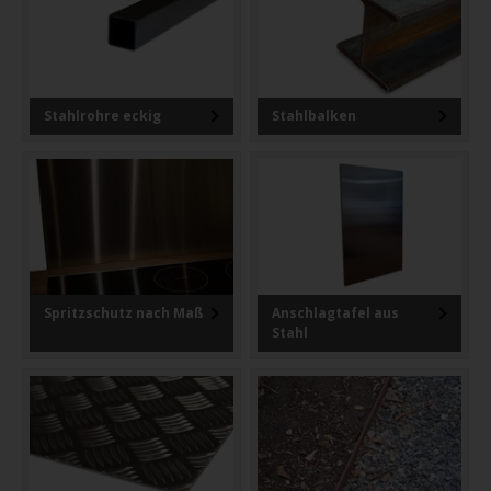
Stahlrohre eckig
Stahlbalken
Spritzschutz nach Maß
Anschlagtafel aus
Stahl