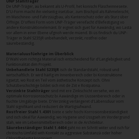
UNP Stahlträger
De UNP-Träger, au bekannt als U-Profil, het konischi Fläscheinneseite.
D'U-Form macht ihn vielseitig iisetzbar, zum Bischpiil als Rähmeleischt,
im Maschinee- und Fahrzüügbau, als Kantenschutz oder als Sturz über
Öffnige. D'offeni Form vom UNP-Träger vereifacht d'Befestigung vo
andere Konstruktionelemänt. Er eignet sich guet für Aawändig, wo Lastä
vor allem in einer Ebene ufgnoh werde müend. Bi üs findisch du UNP-
Träger in Stahl S235JR unbehandelt, verzinkt, rostfrei oder
säurebeständig.
Materialuusfüehrige im Überblick
D'Wahl vom richtigä Material isch entscheidend für d'Langlebigkeit und
Funktionalität dim Projekt.
Unbehandlete Stahl S235JR
isch de Standardstahl, robust und
wirtschaftlich. Er wird häifig im Innenbereich oder bi Konstruktione
iigsetzt, wo Rost en Teil vom ästhetische Konzept isch. Ohni
Schutzbeschichtige bildet sich mit de Ziit e Rostpatina.
Verzinkte Stahlträger
sind mit ere Zinkschicht versehe, wo en
optimale Korrosionsschutz bi Aawändige im Uussenbereich oder in
fiuchte Umgäbige biete. D'Verzinkig verlängeret d'Läbensduur vom
Stahl signifikant und reduziert de Wartigsufwand.
Rostfreier Stahl 1.4301
biete e sehr hochi Korrosionsbeständigkeit
und isch ideal für Aawändig, wo Hygiene und Ussgseh im Vordergrund
stah, wie im Lebensmittelbereich oder in de Architektur.
Säurebeständiger Stahl 1.4404
gaht no en Schritt wiiter und isch für
chritischs Umfäld with Kontakt zu aggresive Substanzä oder hoher
Chloridbelastig konzipiert.