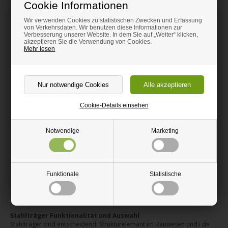
Hier bestellen
Hier bestellen
Cookie Informationen
Wir verwenden Cookies zu statistischen Zwecken und Erfassung
von Verkehrsdaten. Wir benutzen diese Informationen zur
Verbesserung unserer Website. In dem Sie auf „Weiter“ klicken,
akzeptieren Sie die Verwendung von Cookies.
Mehr lesen
Cookie-Details einsehen
IPE-Stahlträger
UNP-Stahlträger
Notwendige
Marketing
säurebeständig
säurebeständig
Ab 8,00 CHF
Ab 6,00 CHF
Funktionale
Statistische
Lieferung 4-10 Tage
Lieferung 4-10 Tage
Hier bestellen
Hier bestellen
Stahlträger Funktionalität und Auswahl
Stahlträger sind entscheidendi Strukturelemänt im Bauwesen und i de