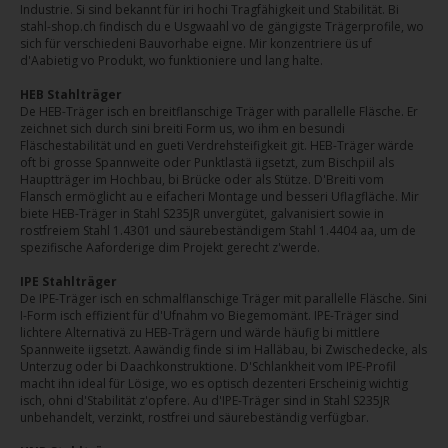
Industrie. Si sind bekannt für iri hochi Tragfähigkeit und Stabilität. Bi
stahl-shop.ch findisch du e Usgwaahl vo de gängigste Trägerprofile, wo
sich für verschiedeni Bauvorhabe eigne. Mir konzentriere üs uf
d'Aabietig vo Produkt, wo funktioniere und lang halte.
HEB Stahlträger
De HEB-Träger isch en breitflanschige Träger with parallelle Fläsche. Er
zeichnet sich durch sini breiti Form us, wo ihm en besundi
Fläschestabilität und en gueti Verdrehsteifigkeit git. HEB-Träger wärde
oft bi grosse Spannweite oder Punktlastä iigsetzt, zum Bischpiil als
Hauptträger im Hochbau, bi Brücke oder als Stütze. D'Breiti vom
Flansch ermöglicht au e eifacheri Montage und besseri Uflagfläche. Mir
biete HEB-Träger in Stahl S235JR unvergütet, galvanisiert sowie in
rostfreiem Stahl 1.4301 und säurebeständigem Stahl 1.4404 aa, um de
spezifische Aaforderige dim Projekt gerecht z'werde.
IPE Stahlträger
De IPE-Träger isch en schmalflanschige Träger mit parallelle Fläsche. Sini
I-Form isch effizient für d'Ufnahm vo Biegemomänt. IPE-Träger sind
lichtere Alternativä zu HEB-Trägern und wärde häufig bi mittlere
Spannweite iigsetzt. Aawändig finde si im Halläbau, bi Zwischedecke, als
Unterzug oder bi Daachkonstruktione. D'Schlankheit vom IPE-Profil
macht ihn ideal für Lösige, wo es optisch dezenteri Erscheinig wichtig
isch, ohni d'Stabilität z'opfere. Au d'IPE-Träger sind in Stahl S235JR
unbehandelt, verzinkt, rostfrei und säurebeständig verfügbar.