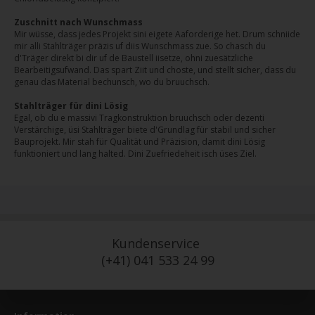
Zuschnitt nach Wunschmass
Mir wüsse, dass jedes Projekt sini eigete Aaforderige het. Drum schniide
mir alli Stahlträger präzis uf diis Wunschmass zue. So chasch du
d'Träger direkt bi dir uf de Baustell iisetze, ohni zuesätzliche
Bearbeitigsufwand. Das spart Ziit und choste, und stellt sicher, dass du
genau das Material bechunsch, wo du bruuchsch.
Stahlträger für dini Lösig
Egal, ob du e massivi Tragkonstruktion bruuchsch oder dezenti
Verstärchige, üsi Stahlträger biete d'Grundlag für stabil und sicher
Bauprojekt. Mir stah für Qualität und Präzision, damit dini Lösig
funktioniert und lang halted. Dini Zuefriedeheit isch üses Ziel.
Kundenservice
(+41) 041 533 24 99