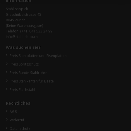
Information
Stahl-shop.ch
Giesshübelstrasse 45
8045 Zürich
(Keine Warenausgabe)
Telefon:
(+41) 041 533 24 99
info@stahl-shop.ch
Was suchen Sie?
Preis Stahlplatten und Eisenplatten
Preis Spritzschutz
Preis Runde Stahlrohre
Preis Stahlkanten für Beete
Preis Flachstahl
Rechtliches
AGB
Widerruf
Datenschutz