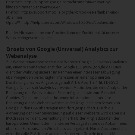
Chrome™: http://support.google.com/chrome/bin/answer.py?
hl=de&hlrm=en&answer=95647
Firefox™ https://support.mozilla.org/de/kb/cookies-erlauben-und-
ablehnen
Opera™ : http://help.opera.com/Windows/10.20/de/cookies.html
Bei der Nichtannahme von Cookies kann die Funktionalität unserer
Website eingeschränkt sein.
Einsatz von Google (Universal) Analytics zur
Webanalyse
Zur Webseitenanalyse setzt diese Website Google (Universal) Analytics
ein, einen Webanalysedienst der Google LLC (www.google.de). Dies
dient der Wahrung unserer im Rahmen einer Interessensabwägung
überwiegenden berechtigten Interessen an einer optimierten
Darstellung unseres Angebots gemäß Art. 6 Abs. 1 S. 1 lit. f DSGVO.
Google (Universal) Analytics verwendet Methoden, die eine Analyse der
Benutzung der Website durch Sie ermöglichen, wie zum Beispiel
Cookies. Die automatisch erhobenen Informationen über Ihre
Benutzung dieser Website werden in der Regel an einen Server von
Google in den USA übertragen und dort gespeichert. Durch die
Aktivierung der IP-Anonymisierung auf dieser Webseite wird dabei die
IP-Adresse vor der Übermittlung innerhalb der Mitgliedstaaten der
Europäischen Union oder in anderen Vertragsstaaten des Abkommens
über den Europäischen Wirtschaftsraum gekürzt. Nur in Ausnahmefällen
wird die volle IP-Adresse an einen Server von Google in den USA