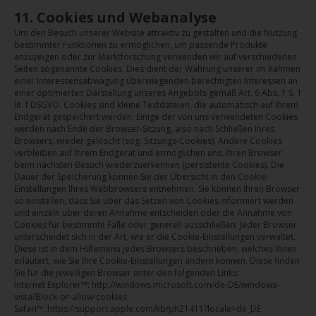
11. Cookies und Webanalyse
Um den Besuch unserer Website attraktiv zu gestalten und die Nutzung
bestimmter Funktionen zu ermöglichen, um passende Produkte
anzuzeigen oder zur Marktforschung verwenden wir auf verschiedenen
Seiten sogenannte Cookies. Dies dient der Wahrung unserer im Rahmen
einer Interessensabwägung überwiegenden berechtigten Interessen an
einer optimierten Darstellung unseres Angebots gemäß Art. 6 Abs. 1 S. 1
lit. f DSGVO. Cookies sind kleine Textdateien, die automatisch auf Ihrem
Endgerät gespeichert werden. Einige der von uns verwendeten Cookies
werden nach Ende der Browser-Sitzung, also nach Schließen Ihres
Browsers, wieder gelöscht (sog. Sitzungs-Cookies). Andere Cookies
verbleiben auf Ihrem Endgerät und ermöglichen uns, Ihren Browser
beim nächsten Besuch wiederzuerkennen (persistente Cookies). Die
Dauer der Speicherung können Sie der Übersicht in den Cookie-
Einstellungen Ihres Webbrowsers entnehmen. Sie können Ihren Browser
so einstellen, dass Sie über das Setzen von Cookies informiert werden
und einzeln über deren Annahme entscheiden oder die Annahme von
Cookies für bestimmte Fälle oder generell ausschließen. Jeder Browser
unterscheidet sich in der Art, wie er die Cookie-Einstellungen verwaltet.
Diese ist in dem Hilfemenü jedes Browsers beschrieben, welches Ihnen
erläutert, wie Sie Ihre Cookie-Einstellungen ändern können. Diese finden
Sie für die jeweiligen Browser unter den folgenden Links:
Internet Explorer™: http://windows.microsoft.com/de-DE/windows-
vista/Block-or-allow-cookies
Safari™: https://support.apple.com/kb/ph21411?locale=de_DE