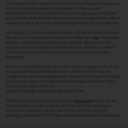
übertragen und dort gekürzt. Die im Rahmen von Google Analytics von
Ihrem Browser übermittelte anonymisierte IP-Adresse wird
grundsätzlich nicht mit anderen Daten von Google zusammengeführt.
Nach Zweckfortfall und Ende des Einsatzes von Google Analytics durch
uns werden die in diesem Zusammenhang erhobenen Daten gelöscht.
Die Google LLC hat ihren Hauptsitz in den USA und ist zertifiziert unter
dem EU-US-Privacy Shield. Ein aktuelles Zertifikat kann
hier
eingesehen
werden. Aufgrund dieses Abkommens zwischen den USA und der
Europäischen Kommission hat letztere für unter dem Privacy Shield
zertifizierte Unternehmen ein angemessenes Datenschutzniveau
festgestellt.
Sie können die Erfassung der durch das Cookie erzeugten und auf Ihre
Nutzung der Website bezogenen Daten (inkl. Ihrer IP-Adresse) an
Google sowie die Verarbeitung dieser Daten durch Google verhindern,
indem sie das unter dem folgenden Link verfügbare Browser-Plugin
herunterladen und installieren:
http://tools.google.com/dlpage/gaoptout?hl=de
Alternativ zum Browser-Plugin können Sie
diesen Link
klicken, um die
Erfassung durch Google Analytics auf dieser Website zukünftig zu
verhindern. Dabei wird ein Opt-Out-Cookie auf Ihrem Endgerät
abgelegt. Löschen Sie Ihre Cookies, müssen Sie den Link erneut klicken.