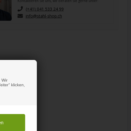
Kontaktieren Sie uns, wir beraten Sie gerne unter:
(+41) 041 533 24 99
info@stahl-shop.ch
 Wir
iter“ klicken,