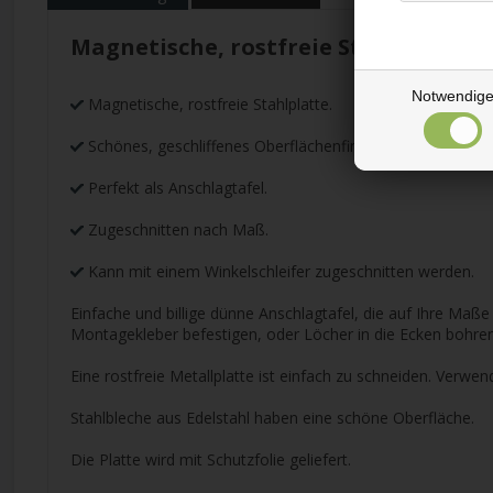
Magnetische, rostfreie Stahlplatte
Notwendig
Magnetische, rostfreie Stahlplatte.
Schönes, geschliffenes Oberflächenfinish.
Perfekt als Anschlagtafel.
Zugeschnitten nach Maß.
Kann mit einem Winkelschleifer zugeschnitten werden.
Einfache und billige dünne Anschlagtafel, die auf Ihre Maß
Montagekleber befestigen, oder Löcher in die Ecken bohren
Eine rostfreie Metallplatte ist einfach zu schneiden. Verwen
Stahlbleche aus Edelstahl haben eine schöne Oberfläche.
Die Platte wird mit Schutzfolie geliefert.