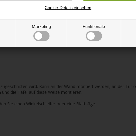
Cookie-Details einsehen
e
Marketing
Funktionale
e zugeschnitten wird. Kann an der Wand montiert werden, an der Tür 
 und die Tafel auf diese Weise montieren.
den Sie einen Winkelschleifer oder eine Blattsäge.