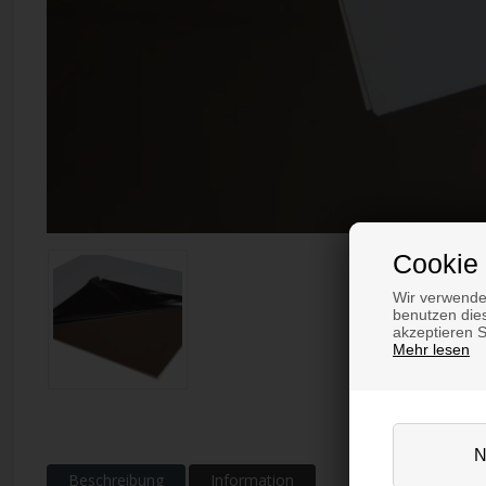
Cookie 
Wir verwende
benutzen dies
akzeptieren 
Mehr lesen
Beschreibung
Information