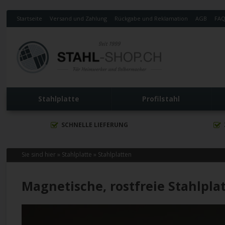
Startseite
Versand und Zahlung
Rückgabe und Reklamation
AGB
FA
Stahlplatte
Profilstahl
SCHNELLE LIEFERUNG
Sie sind hier »
Stahlplatte
»
Stahlplatten
Magnetische, rostfreie Stahlpla