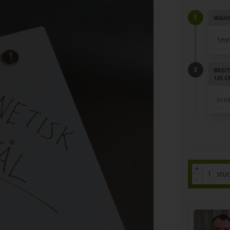
WÄHL
BREI
125 
+
stü
-