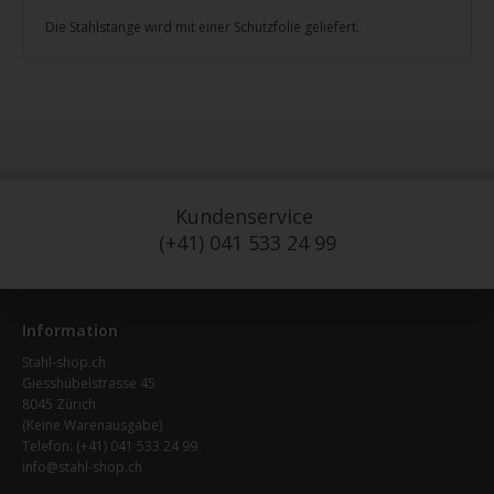
Die Stahlstange wird mit einer Schutzfolie geliefert.
Kundenservice
(+41) 041 533 24 99
Information
Stahl-shop.ch
Giesshübelstrasse 45
8045 Zürich
(Keine Warenausgabe)
Telefon:
(+41) 041 533 24 99
info@stahl-shop.ch